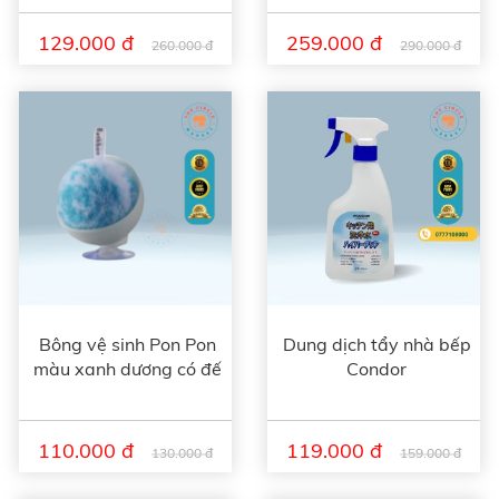
129.000 đ
259.000 đ
260.000 đ
290.000 đ
Bông vệ sinh Pon Pon
Dung dịch tẩy nhà bếp
màu xanh dương có đế
Condor
110.000 đ
119.000 đ
130.000 đ
159.000 đ