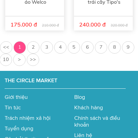
áo Welco
trái cây Tipo's
175.000 đ
240.000 đ
210.000 đ
320.000 đ
<<
1
2
3
4
5
6
7
8
9
10
>
>>
THE CIRCLE MARKET
Giới thiệu
Blog
Tin tức
Khách hàng
Trách nhiệm xã hội
Chính sách và điều
khoản
Tuyển dụng
Liên hệ