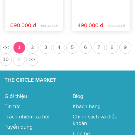
690.000 đ
490.000 đ
890.000 đ
590.000 đ
<<
1
2
3
4
5
6
7
8
9
10
>
>>
THE CIRCLE MARKET
Giới thiệu
Blog
Tin tức
Khách hàng
Trách nhiệm xã hội
Chính sách và điều
khoản
Tuyển dụng
Liên hệ