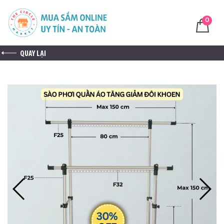
0
QUAY LẠI