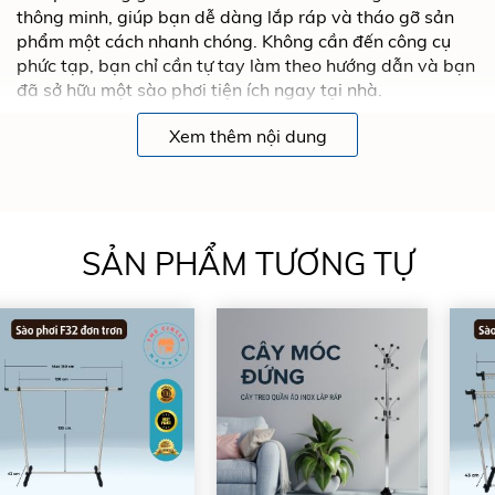
thông minh, giúp bạn dễ dàng lắp ráp và tháo gỡ sản
phẩm một cách nhanh chóng. Không cần đến công cụ
phức tạp, bạn chỉ cần tự tay làm theo hướng dẫn và bạn
đã sở hữu một sào phơi tiện ích ngay tại nhà.
Xem thêm nội dung
SẢN PHẨM TƯƠNG TỰ
Sản phẩm được gia công tỉ mỉ và chỉn chu đến từng chi
tiết. Từ các khớp nối, bản lề cho đến thanh tăng giảm và
các chi tiết khác của sản phẩm đều được thiết kế chuẩn