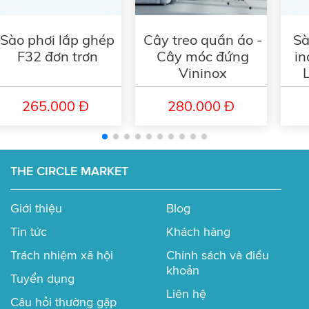
xác để đảm bảo tính thẩm mỹ và tối ưu công năng.
Kiểu dáng thanh lịch và mới lạ
Sào phơi lắp ghép
Cây treo quần áo -
Sà
F32 đơn trơn
Cây móc đứng
in
Nhìn vào các phiên bản của dòng sản phẩm Sào phơi
Vininox
tăng giảm, chúng ta luôn thấy được sự thanh lịch, sang
trọng. Từng chi tiết từ các thanh inox, bộ đế nhựa hay
265.000 Đ
280.000 Đ
các chốt định vị, tất đều thể hiện tỉ mỉ, chỉn chu, kết hợp
với nhau tạo nên tổng thể sào phơi có giá trị thẩm mỹ
cao và không nhàm chán như những sào phơi quần áo
inox thông thường.
THE CIRCLE MARKET
Giới thiệu
Blog
Tin tức
Khách hàng
Trách nhiệm xã hội
Chính sách và điều
khoản
Tuyển dụng
Liên hệ
Câu hỏi thường gặp