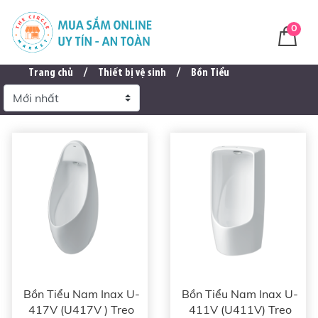
0
Trang chủ
Thiết bị vệ sinh
Bồn Tiểu
Bồn Tiểu Nam Inax U-
Bồn Tiểu Nam Inax U-
417V (U417V ) Treo
411V (U411V) Treo