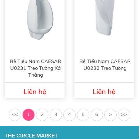
Bệ Tiểu Nam CAESAR
Bệ Tiểu Nam CAESAR
U0231 Treo Tường Xả
U0232 Treo Tường
Thẳng
Liên hệ
Liên hệ
<<
1
2
3
4
5
6
>
>>
THE CIRCLE MARKET