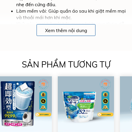
nhẹ đến cứng đầu.
Làm mềm vải: Giúp quần áo sau khi giặt mềm mại
và thoải mái hơn khi mặc.
Khử mùi: Loại bỏ mùi hôi, mang lại hương thơm dễ
chịu và lâu dài.
Xem thêm nội dung
Tiện lợi: Chỉ cần một viên cho mỗi lần giặt, không
cần sử dụng thêm chất làm mềm hay khử mùi.
Ưu Điểm sản phẩm
SẢN PHẨM TƯƠNG TỰ
Dễ sử dụng: Dạng viên tiện lợi, không cần đo lường.
Tiết kiệm thời gian: Kết hợp 3 tính năng trong 1
sản phẩm, giúp tiết kiệm thời gian giặt giũ.
Thân thiện với môi trường: Sản phẩm không chứa
các hóa chất độc hại, an toàn cho người sử dụng
và môi trường.
Hiệu quả cao: Hoạt động hiệu quả trong nước lạnh,
giúp tiết kiệm năng lượng.
Hướng Dẫn Sử Dụng