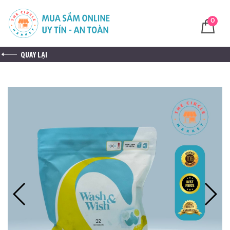
0
QUAY LẠI