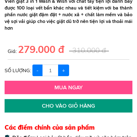
Viên giặt 3 in 1 Wash & Wish với chất tẩy tiện lợi đánh bay
được 100 loại vết bẩn khác nhau và tiết kiệm với ba thành
phần nước giặt đậm đặt + nước xã + chất làm mềm và bảo
vệ sợi vải giúp cho việc giặt dũ trỡ nên tiện lợi và thoải mái
hơn
279.000 đ
310.000 đ
Giá:
SỐ LƯỢNG:
-
+
MUA NGAY
CHO VÀO GIỎ HÀNG
Các điểm chính của sản phẩm