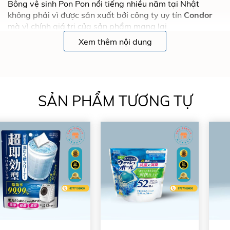
Bông vệ sinh Pon Pon nổi tiếng nhiều năm tại Nhật
không phải vì được sản xuất bởi công ty uy tín
Condor
mà vì chính giá trị của sản phẩm mang lại.
Xem thêm nội dung
SẢN PHẨM TƯƠNG TỰ
Bạn có thể đã từng sử dụng nhiều loại dụng cụ vệ sinh
nhà tắm giá rẻ khác và có thể đặt câu hỏi
tại sao Bông
vệ sinh Pon Pon có giá cao hơn hẵn như vậy?
Vì chính
tôi, người đang viết bài cũng từng đặt câu hỏi như thế