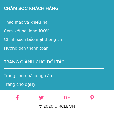
CHĂM SÓC KHÁCH HÀNG
Thắc mắc và khiếu nại
Cam kết hài lòng 100%
Chính sách bảo mật thông tin
Hướng dẫn thanh toán
Bông vệ sinh pon pon
giúp bạn vừa trang trí nhà tắm
đẹp mắt, vừa tiện tay để bạn có thể vệ sinh bất kỳ vết
TRANG GIÀNH CHO ĐỐI TÁC
dơ nào trong nhà tắm ngay khi bạn nhìn thấy vì nó
không cần dùng đến hóa chất tẩy rửa, bạn chỉ cần làm
ướt pon pon và dùng bông lau lên vết dơ.
Trang cho nhà cung cấp
Trang cho đại lý
© 2020 CIRCLE.VN