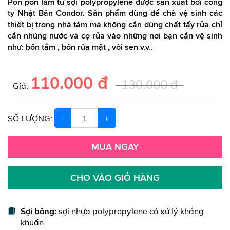
Pon pon làm từ sợi polypropylene được sản xuất bởi công
ty Nhật Bản Condor. Sản phẩm dùng để chà vệ sinh các
thiết bị trong nhà tắm mà không cần dùng chất tẩy rửa chỉ
cần nhúng nước và cọ rửa vào những nơi bạn cần vệ sinh
như: bồn tắm , bồn rửa mặt , vòi sen v.v..
110.000 đ
130.000 đ
Giá:
SỐ LƯỢNG:
-
+
MUA NGAY
CHO VÀO GIỎ HÀNG
Sợi bông:
sợi nhựa polypropylene có xử lý kháng
khuẩn