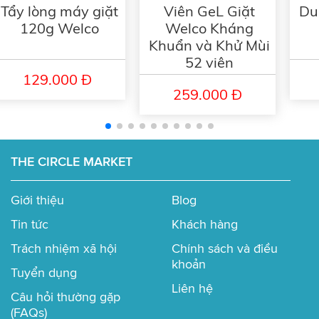
Tẩy lòng máy giặt
Viên GeL Giặt
Du
khi chưa trãi nghiệm sản phẩm.
120g Welco
Welco Kháng
Thông thường bạn cọ rửa và vệ sinh tường nhà tắm,
Khuẩn và Khử Mùi
lavabo, chậu rửa, vòi rửa mặt, vòi tắm, bồn tắm, ... định
52 viên
kỳ hàng tuần, thậm chí những nơi như "tường nhà vệ
129.000 Đ
sinh: cả vài tháng không được lau chùi. Khi bạn đang sử
259.000 Đ
dụng nhà tắm, vô tình nhìn thấy một vết dơ và cũng nghĩ
đến việc vệ sinh nó nhưng không có sẵn vật dụng và hóa
chất tẩy rửa để vệ sinh ngay và lại quên.
THE CIRCLE MARKET
Giới thiệu
Blog
Tin tức
Khách hàng
Trách nhiệm xã hội
Chính sách và điều
khoản
Tuyển dụng
Liên hệ
Câu hỏi thường gặp
(FAQs)