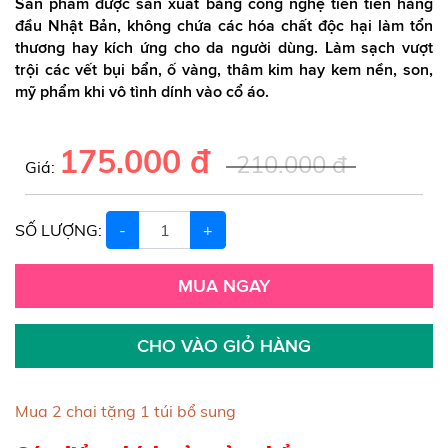
Sản phẩm được sản xuất bằng công nghệ tiên tiến hàng
đầu Nhật Bản, không chứa các hóa chất độc hại làm tổn
thương hay kích ứng cho da người dùng. Làm sạch vượt
trội các vết bụi bẩn, ố vàng, thâm kim hay kem nền, son,
mỹ phẩm khi vô tình dính vào cổ áo.
175.000 đ
210.000 đ
Giá:
SỐ LƯỢNG:
-
+
MUA NGAY
CHO VÀO GIỎ HÀNG
Mua 2 chai tặng 1 túi bổ sung