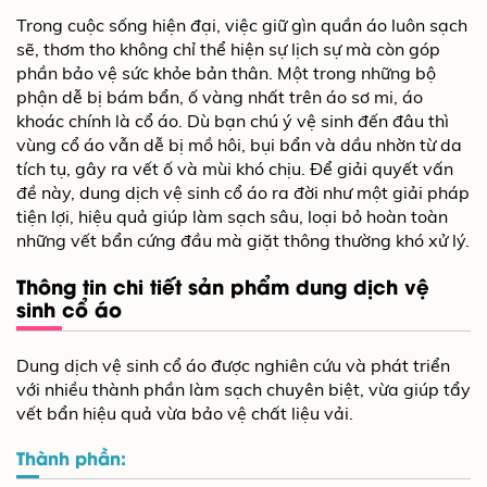
Trong cuộc sống hiện đại, việc giữ gìn quần áo luôn sạch
sẽ, thơm tho không chỉ thể hiện sự lịch sự mà còn góp
phần bảo vệ sức khỏe bản thân. Một trong những bộ
phận dễ bị bám bẩn, ố vàng nhất trên áo sơ mi, áo
khoác chính là cổ áo. Dù bạn chú ý vệ sinh đến đâu thì
vùng cổ áo vẫn dễ bị mồ hôi, bụi bẩn và dầu nhờn từ da
tích tụ, gây ra vết ố và mùi khó chịu. Để giải quyết vấn
đề này, dung dịch vệ sinh cổ áo ra đời như một giải pháp
tiện lợi, hiệu quả giúp làm sạch sâu, loại bỏ hoàn toàn
những vết bẩn cứng đầu mà giặt thông thường khó xử lý.
Thông tin chi tiết sản phẩm dung dịch vệ
sinh cổ áo
Dung dịch vệ sinh cổ áo được nghiên cứu và phát triển
với nhiều thành phần làm sạch chuyên biệt, vừa giúp tẩy
vết bẩn hiệu quả vừa bảo vệ chất liệu vải.
Thành phần: