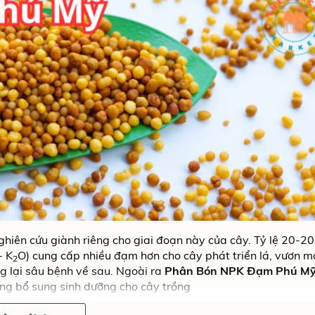
iên cứu giành riêng cho giai đoạn này của cây. Tỷ lệ 20-2
- K
O) cung cấp nhiều đạm hơn cho cây phát triển lá, vươn 
2
g lại sâu bệnh về sau. Ngoài ra
Phân Bón NPK Đạm Phú M
ợng bổ sung sinh dưỡng cho cây trồng