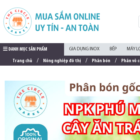
DANH MỤC SẢN PHẨM
GIA DỤNG INOX
BẾP
MÁY L
Trang chủ
Nông nghiệp đô thị
Phân bón
Phân vô c