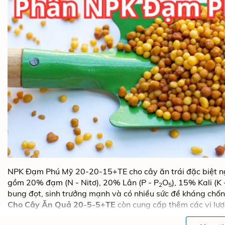
NPK Đạm Phú Mỹ 20-20-15+TE cho cây ăn trái đặc biệt ngh
gồm 20% đạm (N - Nitơ), 20% Lân (P - P
O
), 15% Kali (K 
2
5
bung đọt, sinh trưởng mạnh và có nhiều sức đề kháng chốn
Cho Cây Ăn Quả 20-5-5+TE
còn cung cấp thêm các vi lư