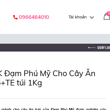
0966464010
Tài khoản
Đăng nhập
Đăng ký
QUAY LẠI
K Đạm Phú Mỹ Cho Cây Ăn
+TE túi 1Kg
giành cho cây ăn trái của Đạm Phú Mỹ được nghiên cứu