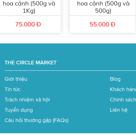
hoa cảnh (500g và
hoa cảnh (500g và
1Kg)
500g)
Không nguy hiểm khi tiếp xúc, gây kích thích nhẹ đối 
Tránh xa tầm tay trẻ em.
75.000 Đ
55.000 Đ
Không ăn được
THE CIRCLE MARKET
Giới thiệu
Blog
Tin tức
Khách hàn
Trách nhiệm xã hội
Chính sách
Tuyển dụng
Liên hệ
Câu hỏi thường gặp (FAQs)
Hướng dẫn sử dụng: