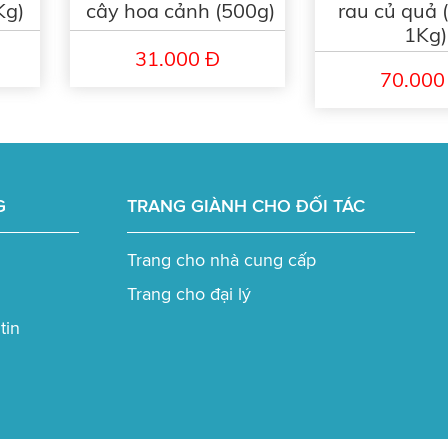
Kg)
cây hoa cảnh (500g)
rau củ quả 
1Kg)
31.000 Đ
70.000
G
TRANG GIÀNH CHO ĐỐI TÁC
Trang cho nhà cung cấp
Trang cho đại lý
tin