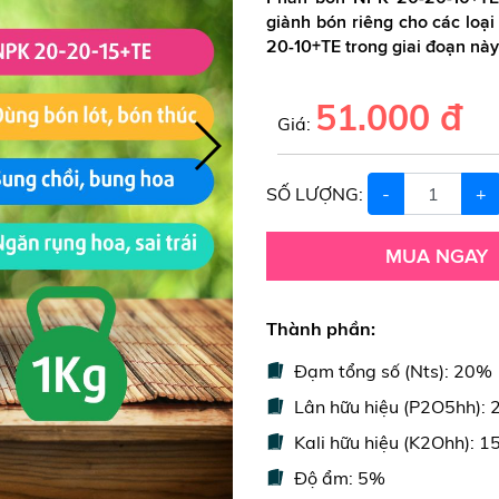
giành bón riêng cho các loại
20-10+TE trong giai đoạn này
51.000 đ
Giá:
SỐ LƯỢNG:
-
+
MUA NGAY
Thành phần:
Đạm tổng số (Nts): 20%
Lân hữu hiệu (P2O5hh):
Kali hữu hiệu (K2Ohh): 
Độ ẩm: 5%