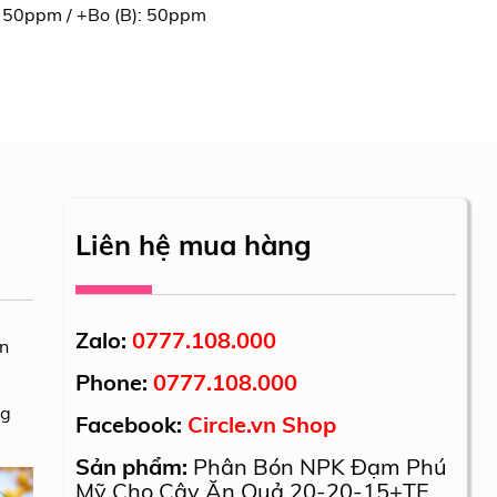
): 50ppm / +Bo (B): 50ppm
Liên hệ mua hàng
Zalo:
0777.108.000
ân
Phone:
0777.108.000
ng
Facebook:
Circle.vn Shop
Sản phẩm:
Phân Bón NPK Đạm Phú
Mỹ Cho Cây Ăn Quả 20-20-15+TE