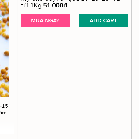
túi 1Kg
51.000đ
MUA NGAY
ADD CART
0-15
mầm,
ỹ