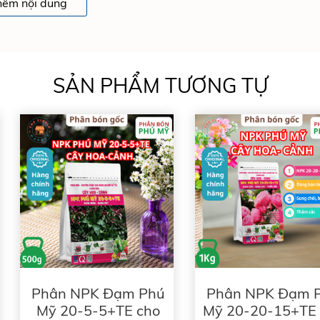
0-20-15+TE
hêm nội dung
SẢN PHẨM TƯƠNG TỰ
thoáng mát
cây con, sau khi cắt cành hoặc thu hoạch
ản.
Phân NPK Đạm Phú
Phân NPK Đạm 
Mỹ 20-5-5+TE cho
Mỹ 20-20-15+TE