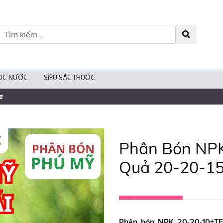
ỌC NƯỚC
SIÊU SẮC THUỐC
ơ
Phân Bón NP
Quả 20-20-15
Phân bón NPK 20-20-10+TE 