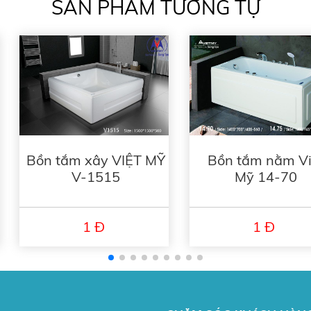
SẢN PHẨM TƯƠNG TỰ
Bồn tắm nằm Vi
Bồn tắm xây VIỆT MỸ
Mỹ 14-70
V-1515
1 Đ
1 Đ