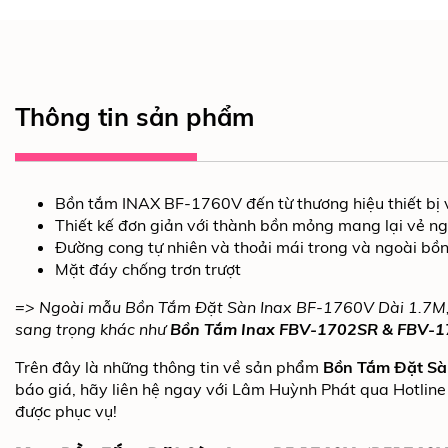
Thông tin sản phẩm
Bồn tắm INAX BF-1760V đến từ thương hiệu thiết bị 
Thiết kế đơn giản với thành bồn mỏng mang lại vẻ n
Đường cong tự nhiên và thoải mái trong và ngoài bồ
Mặt đáy chống trơn trượt​
=> Ngoài mẫu Bồn Tắm Đặt Sàn Inax BF-1760V Dài 1.7M, 
sang trọng khác như
Bồn Tắm Inax FBV-1702SR & FBV-1
Trên đây là những thông tin về sản phẩm
Bồn Tắm Đặt Sà
báo giá, hãy liên hệ ngay với Lâm Huỳnh Phát qua Hotlin
được phục vụ!