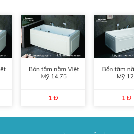
ệt
Bồn tắm nằm Việt
Bồn tắm nằ
Mỹ 14.75
Mỹ 1
1 Đ
1 Đ