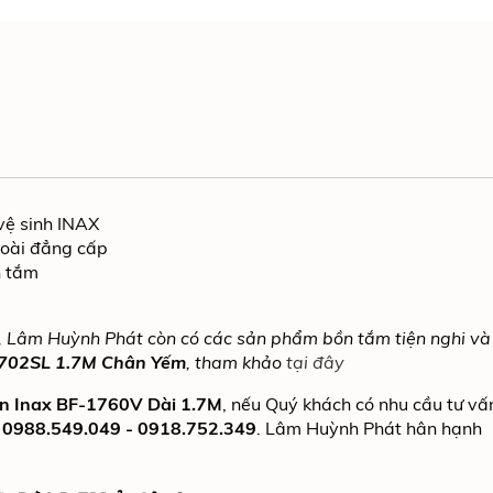
vệ sinh INAX
goài đẳng cấp
n tắm
Lâm Huỳnh Phát còn có các sản phẩm bồn tắm tiện nghi và
702SL 1.7M Chân Yếm
, tham khảo
tại đây
n Inax BF-1760V Dài 1.7M
, nếu Quý khách có nhu cầu tư vấ
e
0988.549.049 - 0918.752.349
. Lâm Huỳnh Phát hân hạnh