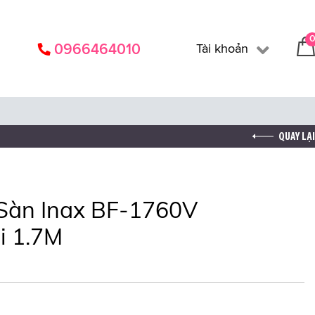
0966464010
Tài khoản
Đăng nhập
Đăng ký
QUAY LẠI
Sàn Inax BF-1760V
i 1.7M