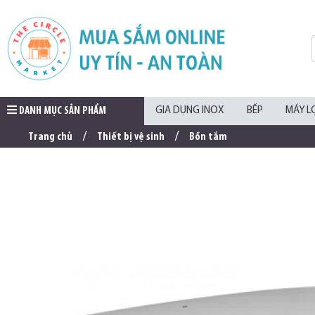
DANH MỤC SẢN PHẨM
GIA DỤNG INOX
BẾP
MÁY L
Trang chủ
Thiết bị vệ sinh
Bồn tắm