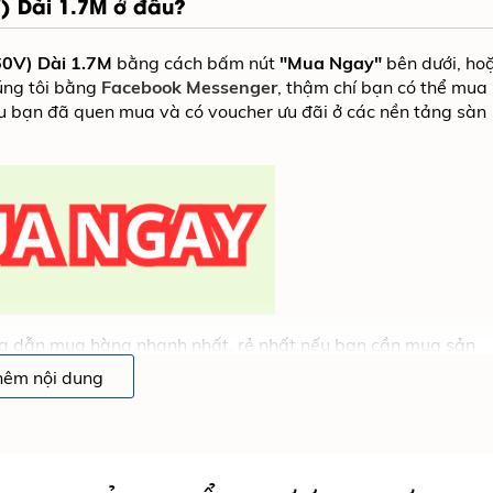
) Dài 1.7M ở đâu?
0V) Dài 1.7M
bằng cách bấm nút
"Mua Ngay"
bên dưới, ho
úng tôi bằng
Facebook Messenger
, thậm chí bạn có thể mua
 bạn đã quen mua và có voucher ưu đãi ở các nền tảng sàn
ướng dẫn mua hàng nhanh nhất, rẻ nhất nếu bạn cần mua sản
1.7M
hêm nội dung