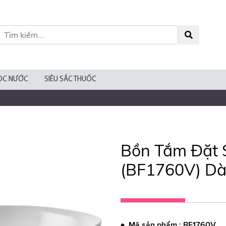
ỌC NƯỚC
SIÊU SẮC THUỐC
Bồn Tắm Đặt 
(BF1760V) Dà
♦ Mã sản phẩm : BF1760V