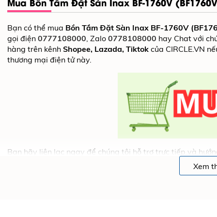
Mua Bồn Tắm Đặt Sàn Inax BF-1760V (BF1760V
Bạn có thể mua
Bồn Tắm Đặt Sàn Inax BF-1760V (BF176
gọi điện
0777108000
, Zalo
0778108000
hay Chat với ch
hàng trên kênh
Shopee, Lazada, Tiktok
của CIRCLE.VN nếu
thương mại điện tử này.
Bạn hãy liên lạc ngay để chúng tôi hỗ trợ trực tiếp và h
phẩm
Bồn Tắm Đặt Sàn Inax BF-1760V (BF1760V) Dài 
Xem t