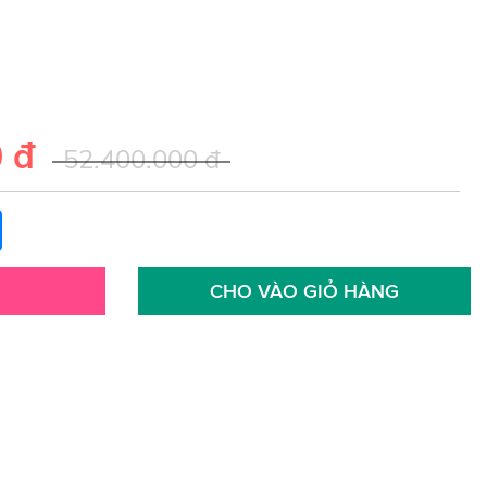
 đ
52.400.000 đ
CHO VÀO GIỎ HÀNG